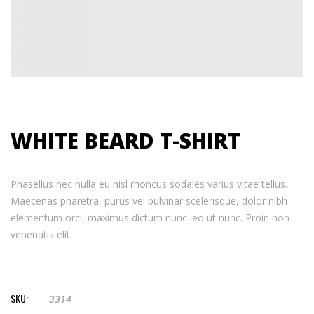
WHITE BEARD T-SHIRT
Phasellus nec nulla eu nisl rhoncus sodales varius vitae tellus.
Maecenas pharetra, purus vel pulvinar scelerisque, dolor nibh
elementum orci, maximus dictum nunc leo ut nunc. Proin non
venenatis elit.
SKU:
3314